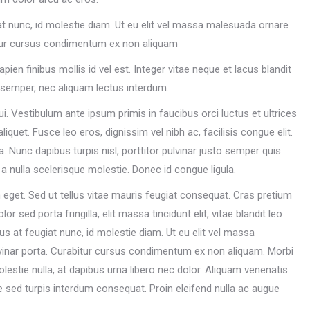
giat nunc, id molestie diam. Ut eu elit vel massa malesuada ornare
itur cursus condimentum ex non aliquam
en finibus mollis id vel est. Integer vitae neque et lacus blandit
semper, nec aliquam lectus interdum.
 dui. Vestibulum ante ipsum primis in faucibus orci luctus et ultrices
liquet. Fusce leo eros, dignissim vel nibh ac, facilisis congue elit.
ia. Nunc dapibus turpis nisl, porttitor pulvinar justo semper quis.
 a nulla scelerisque molestie. Donec id congue ligula.
eget. Sed ut tellus vitae mauris feugiat consequat. Cras pretium
sed porta fringilla, elit massa tincidunt elit, vitae blandit leo
llus at feugiat nunc, id molestie diam. Ut eu elit vel massa
vinar porta. Curabitur cursus condimentum ex non aliquam. Morbi
lestie nulla, at dapibus urna libero nec dolor. Aliquam venenatis
 sed turpis interdum consequat. Proin eleifend nulla ac augue