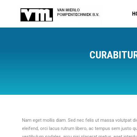
H
CURABITU
Nam eget mollis diam. Sed nec felis ut massa volutpat di
eleifend, orci lacus rutrum libero, ac tempus sem justo qu
vestibulum sodales, arcu nisi placerat metus, eget interd