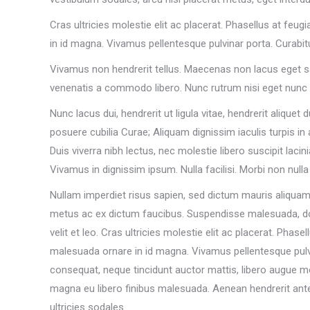
Cras ultricies molestie elit ac placerat. Phasellus at feu
in id magna. Vivamus pellentesque pulvinar porta. Curab
Vivamus non hendrerit tellus. Maecenas non lacus eget sapi
venenatis a commodo libero. Nunc rutrum nisi eget nunc 
Nunc lacus dui, hendrerit ut ligula vitae, hendrerit aliquet
posuere cubilia Curae; Aliquam dignissim iaculis turpis in a
Duis viverra nibh lectus, nec molestie libero suscipit lacin
Vivamus in dignissim ipsum. Nulla facilisi. Morbi non nulla
Nullam imperdiet risus sapien, sed dictum mauris aliquam 
metus ac ex dictum faucibus. Suspendisse malesuada, dolor 
velit et leo. Cras ultricies molestie elit ac placerat. Phase
malesuada ornare in id magna. Vivamus pellentesque pul
consequat, neque tincidunt auctor mattis, libero augue mo
magna eu libero finibus malesuada. Aenean hendrerit ante
ultricies sodales.