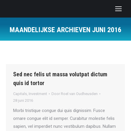
MAANDELIJKSE ARCHIEVEN
JUNI 2016
Je bent hier:
Sed nec felis ut massa volutpat dictum
quis id tortor
Capitals
,
Investment
Door
Roel van Oudheusden
28 juni 2016
Morbi tristique congue dui quis dignissim. Fusce
ornare congue elit id semper. Curabitur molestie felis
sapien, vel imperdiet nunc vestibulum dapibus. Nullam