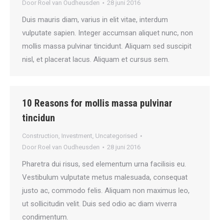
Door
Roel van Oudheusden
28 juni 2016
Duis mauris diam, varius in elit vitae, interdum
vulputate sapien. Integer accumsan aliquet nunc, non
mollis massa pulvinar tincidunt. Aliquam sed suscipit
nisl, et placerat lacus. Aliquam et cursus sem.
10 Reasons for mollis massa pulvinar
tincidun
Construction
,
Investment
,
Uncategorised
Door
Roel van Oudheusden
28 juni 2016
Pharetra dui risus, sed elementum urna facilisis eu.
Vestibulum vulputate metus malesuada, consequat
justo ac, commodo felis. Aliquam non maximus leo,
ut sollicitudin velit. Duis sed odio ac diam viverra
condimentum.