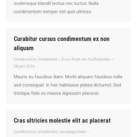
scelerisque blandit lectus nec luctus. Nulla
condimentum semper est quis ultrices.
Curabitur cursus condimentum ex non
aliquam
Construction
,
Investment
Door
Roel van Oudheusden
28 juni 2016
Mauris eu faucibus diam. Morbi aliquam faucibus nulla
sed consequat. In hac habitasse platea dictumst. Sed
tristique felis eu massa dignissim placerat.
Cras ultricies molestie elit ac placerat
Construction
,
Investment
,
Uncategorised