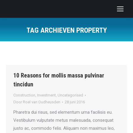
TAG ARCHIEVEN
PROPERTY
Je bent hier:
10 Reasons for mollis massa pulvinar
tincidun
Construction
,
Investment
,
Uncategorised
Door
Roel van Oudheusden
28 juni 2016
Pharetra dui risus, sed elementum urna facilisis eu.
Vestibulum vulputate metus malesuada, consequat
justo ac, commodo felis. Aliquam non maximus leo,