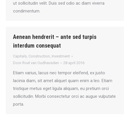
ut sollicitudin velit. Duis sed odio ac diam viverra
condimentum.
Aenean hendrerit – ante sed turpis
interdum consequat
Capitals
,
Construction
,
Investment
Door
Roel van Oudheusden
28 april 2016
Etiam varius, lacus nec tempor eleifend, ex justo
lacinia diam, sit amet aliquet quam enim a leo. Etiam
tristique metus eget ligula aliquam, eu pretium orci
sollicitudin. Morbi consectetur orci ac augue vulputate
porta.